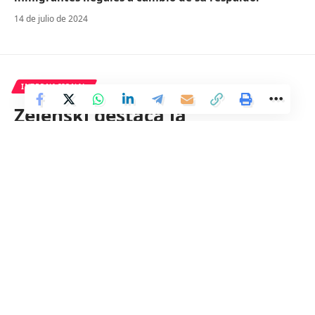
14 de julio de 2024
INTERNACIONAL
Zelenski destaca la
importancia de la defensa de
Járkov para Ucrania
1 Min Read
Distrito
Last updated: 8 de abril de 2024 17:02