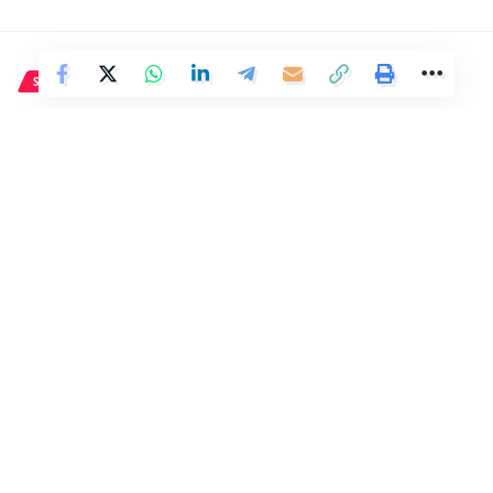
SALUD
¿Cuál era la vida cotidiana en
los monasterios de la Edad
Media?
6 Min Read
Distrito
Last updated: 3 de marzo de 2024 22:09