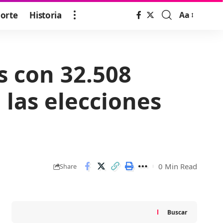
orte
Historia
Aa
Font
Resizer
s con 32.508
 las elecciones
0 Min Read
Share
Buscar