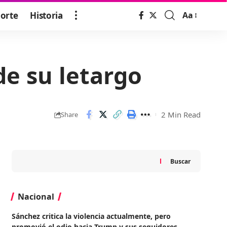
orte
Historia
Aa
Font
Resizer
de su letargo
2 Min Read
Share
Buscar
Nacional
Sánchez critica la violencia actualmente, pero
promovió el odio hacia Trump y sus seguidores