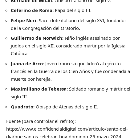
Bernabé de Milán:
Obispo italiano del siglo V.
Ceferino de Roma:
Papa del siglo III.
Felipe Neri:
Sacerdote italiano del siglo XVI, fundador
de la Congregación del Oratorio.
Guillermo de Norwich:
Niño inglés asesinado por
judíos en el siglo XII, considerado mártir por la Iglesia
Católica.
Juana de Arco:
Joven francesa que lideró al ejército
francés en la Guerra de los Cien Años y fue condenada a
muerte por herejía.
Maximiliano de Tebessa:
Soldado romano y mártir del
siglo III.
Quadrato:
Obispo de Atenas del siglo II.
Fuente (para controlar el refrito):
https://www.elconfidencialdigital.com/articulo/santo-del-
dia/que-santos-celebran-hoy-domingo-26-mayo-2024-