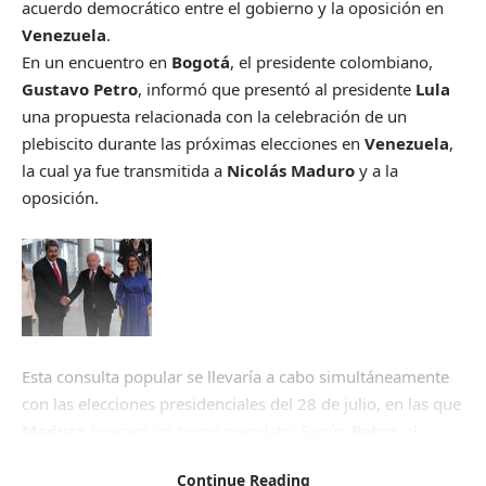
acuerdo democrático entre el gobierno y la oposición en
Venezuela
.
En un encuentro en
Bogotá
, el presidente colombiano,
Gustavo Petro
, informó que presentó al presidente
Lula
una propuesta relacionada con la celebración de un
plebiscito durante las próximas elecciones en
Venezuela
,
la cual ya fue transmitida a
Nicolás Maduro
y a la
oposición.
Esta consulta popular se llevaría a cabo simultáneamente
con las elecciones presidenciales del 28 de julio, en las que
Maduro
buscará un tercer mandato. Según
Petro
, el
objetivo sería lograr un «pacto democrático» en el que el
Continue Reading
perdedor de las elecciones tenga garantías políticas y