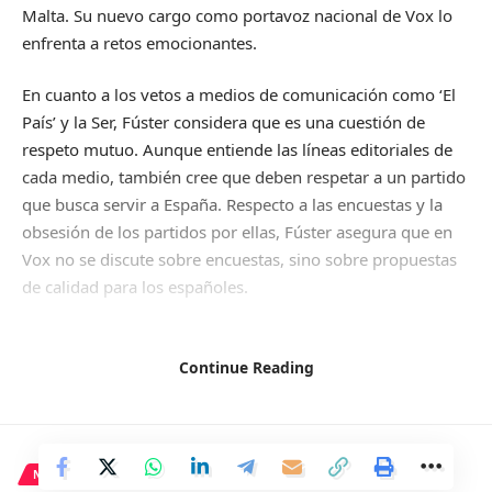
Malta. Su nuevo cargo como portavoz nacional de Vox lo
enfrenta a retos emocionantes.
En cuanto a los vetos a medios de comunicación como ‘El
País’ y la Ser, Fúster considera que es una cuestión de
respeto mutuo. Aunque entiende las líneas editoriales de
cada medio, también cree que deben respetar a un partido
que busca servir a España. Respecto a las encuestas y la
obsesión de los partidos por ellas, Fúster asegura que en
Vox no se discute sobre encuestas, sino sobre propuestas
de calidad para los españoles.
Sobre el País Vasco, Fúster destaca problemas como la
seguridad, la gestión del PNV y las imposiciones de
Continue Reading
Bruselas. A pesar de la desaparición de ETA, Fúster cree
que la convivencia en la región no está asegurada.
Respecto a posibles pactos de Pedro Sánchez con Cataluña,
Fúster confía en que el sistema de contrapesos pueda
NACIONAL