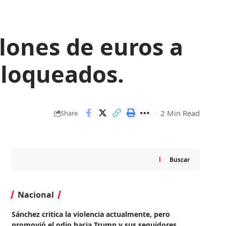
lones de euros a
bloqueados.
2 Min Read
Share
Buscar
Nacional
Sánchez critica la violencia actualmente, pero
promovió el odio hacia Trump y sus seguidores