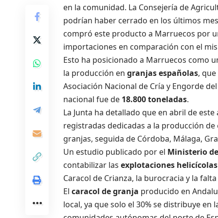
en la comunidad. La Consejería de Agricu
podrían haber cerrado en los últimos mes
compró este producto a Marruecos por un 
importaciones en comparación con el mis
Esto ha posicionado a Marruecos como un
la producción en
granjas españolas
, que
Asociación Nacional de Cría y Engorde del
nacional fue de
18.800 toneladas
.
La Junta ha detallado que en abril de este
registradas dedicadas a la producción de ca
granjas, seguida de Córdoba, Málaga, Gran
Un estudio publicado por el
Ministerio d
contabilizar las
explotaciones
helicícolas
Caracol de Crianza, la burocracia y la fal
El
caracol de granja
producido en Andaluc
local, ya que solo el 30% se distribuye en l
comunidades autónomas del norte de Es