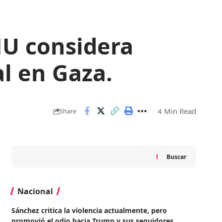
NU considera
l en Gaza.
4 Min Read
Share
Buscar
Nacional
Sánchez critica la violencia actualmente, pero
promovió el odio hacia Trump y sus seguidores