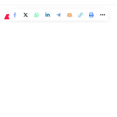
TECNOLOGÍA
Adolescente de 13 años vence
al invencible Tetris y se
convierte en el primer jugador
en lograrlo
El fiscal Robert Hur y el presidente de EE.UU., Joe Biden
Reuters / Efe
5 Min Read
Distrito
Last updated: 10 de febrero de 2024 08:25