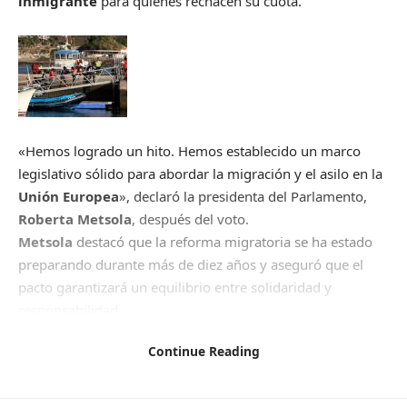
inmigrante
para quienes rechacen su cuota.
«Hemos logrado un hito. Hemos establecido un marco
legislativo sólido para abordar la migración y el asilo en la
Unión Europea
», declaró la presidenta del Parlamento,
Roberta Metsola
, después del voto.
Metsola
destacó que la reforma migratoria se ha estado
preparando durante más de diez años y aseguró que el
pacto garantizará un equilibrio entre solidaridad y
responsabilidad.
La votación fue brevemente interrumpida por una protesta
Continue Reading
ruidosa en las gradas de la plenaria. Ahora los 27 países
miembros deberán aprobar formalmente la nueva
normativa.