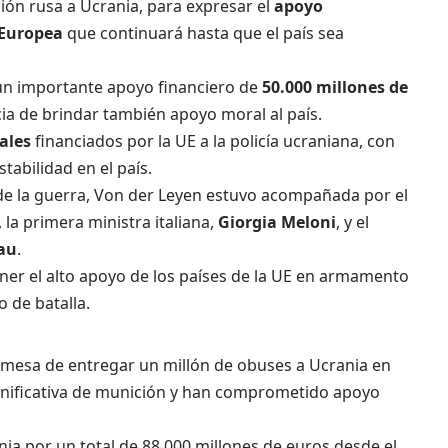
ión rusa a Ucrania, para expresar el
apoyo
 Europea
que continuará hasta que el país sea
un importante apoyo financiero de
50.000 millones de
cia de brindar también apoyo moral al país.
iales
financiados por la UE a la policía ucraniana, con
stabilidad en el país.
o de la guerra, Von der Leyen estuvo acompañada por el
la primera ministra italiana,
Giorgia Meloni
, y el
eau
.
ner el alto apoyo de los países de la UE en armamento
o de batalla.
omesa de entregar un millón de obuses a Ucrania en
nificativa de munición y han comprometido apoyo
ia por un total de 88.000 millones de euros desde el