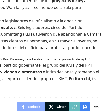
batar los documentos de los
proyectos de ley
al
ou Wan-lai, y salir corriendo de la sala para
n legisladores del oficialismo y la oposición
insultos
. Seis legisladores, cinco del Partido
 Kuomintang (KMT), tuvieron que abandonar la Cámara
ntras cientos de personas, en su mayoría jóvenes, se
edores del edificio para protestar por lo ocurrido.
DP), Kuo Kuo-wen, roba los documentos del proyecto de ley
AFP
el partido gobernante, el grupo del KMT y del PPT
eviviendo a amenazas
e intimidaciones y tomando el
 aseguró el líder del grupo del KMT,
Fu Kun-chi
, tras
Facebook
Twitter