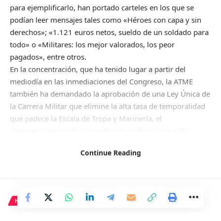
para ejemplificarlo, han portado carteles en los que se
podían leer mensajes tales como «Héroes con capa y sin
derechos»; «1.121 euros netos, sueldo de un soldado para
todo» o «Militares: los mejor valorados, los peor
pagados», entre otros.
En la concentración, que ha tenido lugar a partir del
mediodía en las inmediaciones del Congreso, la ATME
también ha demandado la aprobación de una Ley Única de
la Carrera Militar que elimine la alta tasa de temporalidad
que padece la Escala de Tropa y Marinería, el
reconocimiento de la profesión militar como de
riesgo
, la mejora en la conciliación familiar y laboral y la
Continue Reading
Modernización de la Ley Orgánica de Derechos y Deberes
de los miembros de las Fuerzas Armadas.
Del lado de la esfera política, la concentración ha sido
arropada por el diputado del Partido Popular Carlos Rojas
HISTORIA
García, quien ha apoyado
«la subida de sus salarios y
otras mejoras laborales»
y ha señalado que «mucho