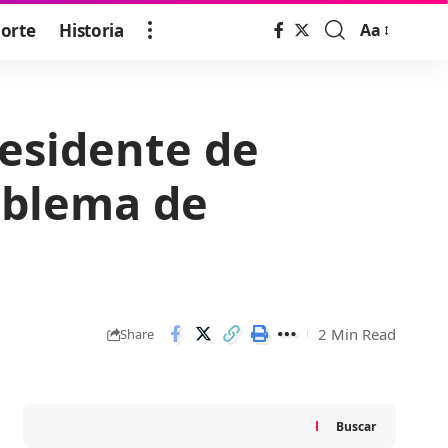
orte
Historia
Aa
Font
Resizer
residente de
roblema de
2 Min Read
Share
Buscar