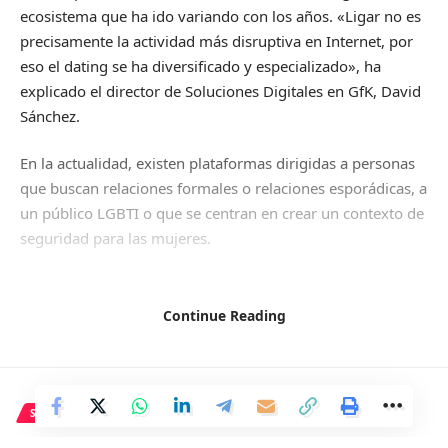
ecosistema que ha ido variando con los años. «Ligar no es
precisamente la actividad más disruptiva en Internet, por
eso el dating se ha diversificado y especializado», ha
explicado el director de Soluciones Digitales en GfK, David
Sánchez.
En la actualidad, existen plataformas dirigidas a personas
que buscan relaciones formales o relaciones esporádicas, a
un público LGBTI o que se centran en crear un contexto de
seguridad para las mujeres.
Las webs y aplicaciones de citas reúnen en España a poco
más de 4 millones de usuarios al mes, una cifra que se
Continue Reading
mantiene constante a lo largo del año. Solo abril del año
pasado registró un pico que superó los 5 millones de
usuarios únicos.
SALUD
Tinder es la aplicación más utilizada entre los españoles,