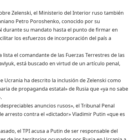
re Zelenski, el Ministerio del Interior ruso también
craniano Petro Poroshenko, conocido por su
N durante su mandato hasta el punto de firmar en
ilitar los esfuerzos de incorporación del país a
 lista el comandante de las Fuerzas Terrestres de las
lyuk, está buscado en virtud de un artículo penal,
de Ucrania ha descrito la inclusión de Zelenski como
aria de propaganda estatal» de Rusia que «ya no sabe
.
 despreciables anuncios rusos», el Tribunal Penal
e arresto contra el «dictador» Vladimir Putin «que es
asado, el TPI acusa a Putin de ser responsable del
es de los territorios ocupados por Rusia en Ucrania a