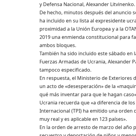
y Defensa Nacional, Alexander Litvinenko.
De hecho, minutos después del anuncio sob
ha incluido en su lista al expresidente u
proximidad a la Unión Europea y a la OTA
2019 una enmienda constitucional para fac
ambos bloques.
También ha sido incluido este sábado en la
Fuerzas Armadas de Ucrania, Alexander Pav
tampoco especificado.
En respuesta, el Ministerio de Exteriores 
un acto de «desesperación» de la «maquin
qué más inventar para que le hagan caso»
Ucrania recuerda que «a diferencia de los
Internacional (TPI) ha emitido una orden d
muy real y es aplicable en 123 países».
En la orden de arresto de marzo del año p
secuestro y deportación de niños y menor