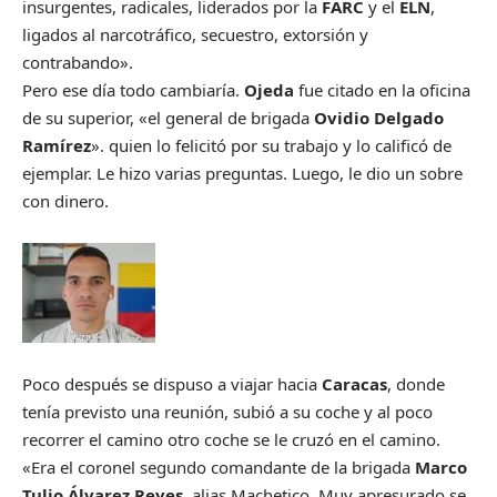
insurgentes, radicales, liderados por la
FARC
y el
ELN
,
ligados al narcotráfico, secuestro, extorsión y
contrabando».
Pero ese día todo cambiaría.
Ojeda
fue citado en la oficina
de su superior, «el general de brigada
Ovidio Delgado
Ramírez
». quien lo felicitó por su trabajo y lo calificó de
ejemplar. Le hizo varias preguntas. Luego, le dio un sobre
con dinero.
Poco después se dispuso a viajar hacia
Caracas
, donde
tenía previsto una reunión, subió a su coche y al poco
recorrer el camino otro coche se le cruzó en el camino.
«Era el coronel segundo comandante de la brigada
Marco
Tulio Álvarez Reyes
, alias Machetico. Muy apresurado se