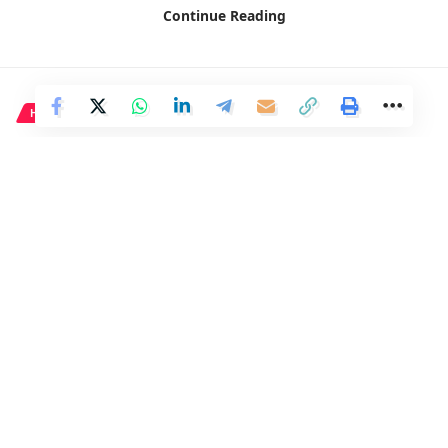
Continue Reading
Atlético de Madrid
,
Deportes
,
Fútbol
TAGGED:
HISTORIA
Facebook
Giacomo Casanova, el seductor
de la Venecia del siglo XVIII.
2 Min Read
Distrito
Last updated: 24 de mayo de 2024 08:59