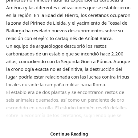
América y las diferentes civilizaciones que se establecieron
en la región. En la Edad del Hierro, los ceretanos ocuparon
la zona del Pirineo de Lleida, y el yacimiento de Tossal de
Baltarga ha revelado nuevos descubrimientos sobre su
relación con el ejército cartaginés de Aníbal Barca.
Un equipo de arqueólogos descubrió los restos
carbonizados de un establo que se incendió hace 2.200
años, coincidiendo con la Segunda Guerra Púnica. Aunque
la cronología exacta no es definitiva, la destrucción del
lugar podría estar relacionada con las luchas contra tribus
locales durante la campaña militar hacia Roma.
El establo era de dos plantas y se encontraron restos de
seis animales quemados, así como un pendiente de oro
escondido en una olla. El estudio también reveló detalles
sobre la economía de los ceretanos, sugiriendo que se
dedicaban a la trashumancia.
El incendio en el establo podría haber sido provocado por
Continue Reading