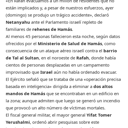
«En Rafah evacuamos a un millón de residentes que no
están implicados y, a pesar de nuestros esfuerzos, ayer
(domingo) se produjo un trágico accidente», declaró
Netanyahu
ante el Parlamento israelí repleto de
familiares de
rehenes de Hamás
.
Al menos 45 personas fallecieron esta noche, según datos
ofrecidos por el
Ministerio de Salud de Hamás
, como
consecuencia de un ataque aéreo israelí contra el
barrio
de Tal al Sultan
, en el noroeste de
Rafah
, donde había
cientos de personas desplazadas en un campamento
improvisado que
Israel
aún no había ordenado evacuar.
El Ejército señaló que se trataba de una «operación precisa
basada en inteligencia» dirigida a eliminar a
dos altos
mandos de Hamás
que se encontraban en un edificio en
la zona; aunque admiten que luego se generó un incendio
que provocó un alto número de víctimas mortales.
El fiscal general militar, el mayor general
Yifat Tomer
Yerushalmi
, ordenó abrir pesquisas sobre este