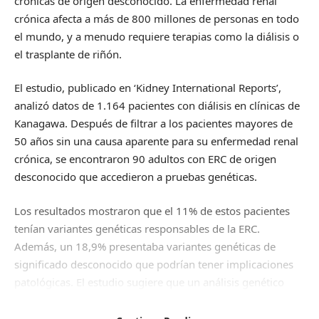
crónicas de origen desconocido. La enfermedad renal
crónica afecta a más de 800 millones de personas en todo
el mundo, y a menudo requiere terapias como la diálisis o
el trasplante de riñón.
El estudio, publicado en ‘Kidney International Reports’,
analizó datos de 1.164 pacientes con diálisis en clínicas de
Kanagawa. Después de filtrar a los pacientes mayores de
50 años sin una causa aparente para su enfermedad renal
crónica, se encontraron 90 adultos con ERC de origen
desconocido que accedieron a pruebas genéticas.
Los resultados mostraron que el 11% de estos pacientes
tenían variantes genéticas responsables de la ERC.
Además, un 18,9% presentaba variantes genéticas de
significado desconocido que podrían tener implicaciones
patológicas. El estudio sugiere que un análisis genético
podría ser clave para un diagnóstico preciso y un
tratamiento adecuado de la enfermedad renal crónica en