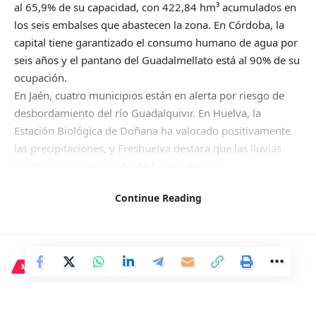
al 65,9% de su capacidad, con 422,84 hm³ acumulados en
los seis embalses que abastecen la zona. En Córdoba, la
capital tiene garantizado el consumo humano de agua por
seis años y el pantano del Guadalmellato está al 90% de su
ocupación.
En Jaén, cuatro municipios están en alerta por riesgo de
desbordamiento del río Guadalquivir. En Huelva, la
Estación Biológica de Doñana ha valorado positivamente
las precipitaciones, y Freshuelva destaca que las lluvias
posibilitan una campaña de berries exitosa.
En Málaga, los embalses han aumentado un 26%, con el de
Continue Reading
La Viñuela al 60% de su capacidad. Asaja Málaga resalta
los efectos positivos de las lluvias en los cultivos de la
provincia.
En Granada, las lluvias garantizan una buena cosecha de
MADRID
espárragos verdes y un precio equilibrado para los
agricultores. En Almería, la escasez de lluvias mantiene los
Agentes de la Policía Nacional
embalses en niveles bajos.