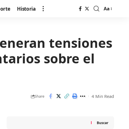
orte
Historia
Aa
Font
Resizer
generan tensiones
tarios sobre el
4 Min Read
Share
Buscar