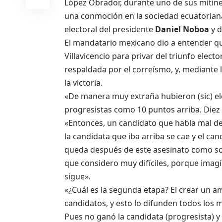
López Obrador, durante uno de sus mítin
una conmoción en la sociedad ecuatoriana,
electoral del presidente
Daniel Noboa
y d
El mandatario mexicano dio a entender qu
Villavicencio para privar del triunfo electo
respaldada por el correísmo, y, mediante l
la victoria.
«De manera muy extraña hubieron (sic) ele
progresistas como 10 puntos arriba. Diez
«Entonces, un candidato que habla mal de 
la candidata que iba arriba se cae y el ca
queda después de este asesinato como s
que considero muy difíciles, porque imagí
sigue».
«¿Cuál es la segunda etapa? El crear un a
candidatos, y esto lo difunden todos los 
Pues no ganó la candidata (progresista) y 