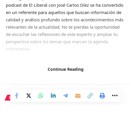
podcast de El Liberal con José Carlos Díez se ha convertido
en un referente para aquellos que buscan información de
calidad y análisis profundo sobre los acontecimientos más
relevantes de la actualidad. No te pierdas la oportunidad
de escuchar las reflexiones de este experto y ampliar tu
perspectiva sobre los temas que marcan la agenda
informativa.
Fuente (para controlar el refrito):
Continue Reading
https://theobjective.com/videos/economia/2024-03-
03/podcast-liberal-jose-carlos-diez/
SOCIEDAD
Facebook
Japón enfrenta desafíos ante el
envejecimiento de su población
sin precedentes