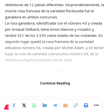
obtentores de 12 países diferentes. Sorprendentemente, la
misma rosa francesa de la variedad floribunda fue la
ganadora en ambos concursos.
La rosa ganadora, identificada con el número 43 y creada
por Arnaud Delbard, tiene tonos blancos y rosados y
recibió 521 de los 5.535 votos totales de los visitantes. En
segundo lugar quedó la rosa francesa de la variedad
arbustiva número 54, creada por Michel Adam, y en tercer
lugar la rosa de variedad cubresuelos número 68, de la
obtentora española Matilde Ferrer Sena.
La rosa francesa de la variedad floribunda que ha ganado el
concurso popular e internacional de e Rosas Nuevas Villa de Madrid, en
el parque del Oeste.
Continue Reading
AYTO. DE MADRID
El delegado del Área de Urbanismo, Medio Ambiente y
Movilidad, Borja Carabante, destacó que este concurso es
una referencia internacional en jardinería y en el mundo de
SALUD