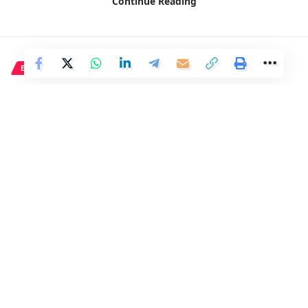
Continue Reading
Facebook
ECONOMÍA
Volotea registra un aumento
del 24,6% en su facturación
alcanzando los 694 millones en
2023.
2 Min Read
Distrito
Last updated: 9 de abril de 2024 17:01