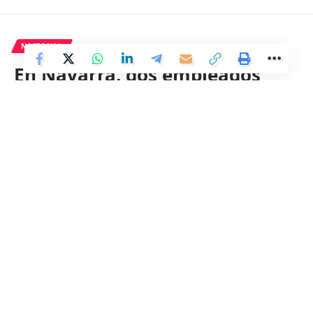
NACIONAL
En Navarra, dos empleados
resultan heridos tras la
explosión de un aerogenerador
en un parque eólico.
1 Min Read
Distrito
Last updated: 11 de mayo de 2024 10:42