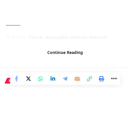
Ciencia
,
Geographic
,
Historia
,
National
,
TAGGED:
Naturaleza
,
Viajes
Continue Reading
Facebook
ECONOMÍA
Los Merrihue, perjudicados por
la eliminación de la Golden
Visa: «Mi hermano planeaba
trasladarse a Málaga y abrir