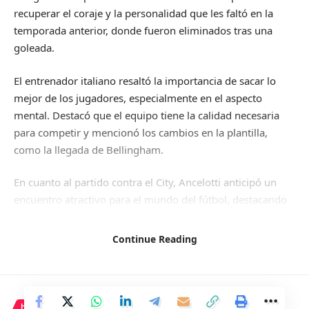
recuperar el coraje y la personalidad que les faltó en la
temporada anterior, donde fueron eliminados tras una
goleada.
El entrenador italiano resaltó la importancia de sacar lo
mejor de los jugadores, especialmente en el aspecto
mental. Destacó que el equipo tiene la calidad necesaria
para competir y mencionó los cambios en la plantilla,
como la llegada de Bellingham.
En cuanto al partido contra el City, Ancelotti anticipó un
encuentro atractivo para el mundo del fútbol, destacando
las cualidades de ambos equipos. Sobre las bajas en el
equipo rival, el técnico confió en que no afectarán su
Continue Reading
rendimiento.
Finalmente, Ancelotti admitió sentir nervios previo al
partido a pesar de su experiencia en la Champions League.
HISTORIA