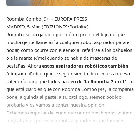
Roomba Combo j9+
– EUROPA PRESS
MADRID, 5 Mar. (EDIZIONES/Portaltic) –
Roomba se ha ganado por mérito propio el lujo de que
mucha gente llame así a cualquier robot aspirador para el
hogar, como ocurre con Kleenex al referirse a los pañuelos
o a la marca Rímel cuando se habla de máscaras de
pestañas. Ahora
estos aspiradores robóticos también
friegan
e iRobot quiere seguir siendo líder en esta nueva
categoría para que todos hablen de
‘la Roomba 2 en 1’
. Lo
que está claro es que con Roomba Combo j9+, la compañía
pone la guinda al pastel a su catálogo. Hemos podido
probarla y os vamos a contar nuestra opinión.
Debemos empezar diciendo que nunca nos hemos sentido
muy atraídos por esos robots aspiradores que también
friegan. En muchas ocasiones, esta mezcla de funciones ha
acabado en una acumulación de suciedad tan grande en la