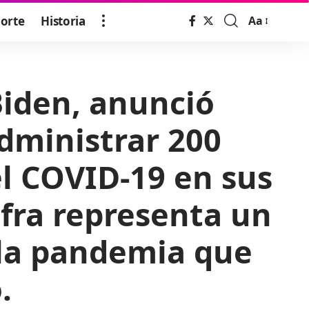
orte
Historia
Aa
Font
Resizer
Biden, anunció
administrar 200
el COVID-19 en sus
ifra representa un
a la pandemia que
.