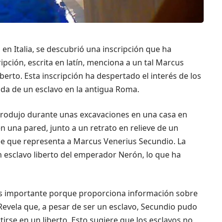
en Italia, se descubrió una inscripción que ha
pción, escrita en latín, menciona a un tal Marcus
berto. Esta inscripción ha despertado el interés de los
vida de un esclavo en la antigua Roma.
 produjo durante unas excavaciones en una casa en
 una pared, junto a un retrato en relieve de un
ee que representa a Marcus Venerius Secundio. La
 esclavo liberto del emperador Nerón, lo que ha
 es importante porque proporciona información sobre
 Revela que, a pesar de ser un esclavo, Secundio pudo
irse en un liberto. Esto sugiere que los esclavos no