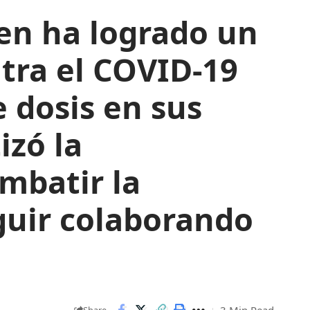
en ha logrado un
tra el COVID-19
e dosis en sus
izó la
mbatir la
guir colaborando
3 Min Read
Share