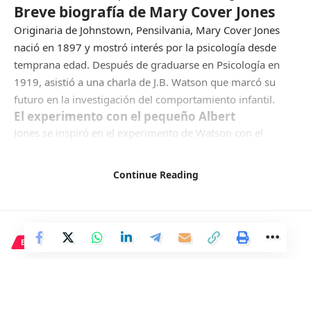
Breve biografía de Mary Cover Jones
Originaria de Johnstown, Pensilvania, Mary Cover Jones
nació en 1897 y mostró interés por la psicología desde
temprana edad. Después de graduarse en Psicología en
1919, asistió a una charla de J.B. Watson que marcó su
futuro en la investigación del comportamiento infantil.
El experimento con el pequeño Albert
Jones se inspiró en el experimento de Watson con el
pequeño Albert para dedicarse al estudio de los miedos
infantiles. A pesar de las críticas éticas hacia dicho
Continue Reading
experimento, la investigación de Jones se centró en
métodos para eliminar las fobias en los niños.
Realizó su postgrado en la Universidad de Columbia y
finalmente obtuvo su doctorado en 1926, destacándose
ECONOMÍA
por su trabajo sobre el desarrollo de patrones de conducta
Los inversores dudan de la
en la infancia.
Tratamiento de las fobias infantiles
dimisión de Sánchez: el Ibex se
Jones desarrolló varios métodos para tratar las fobias