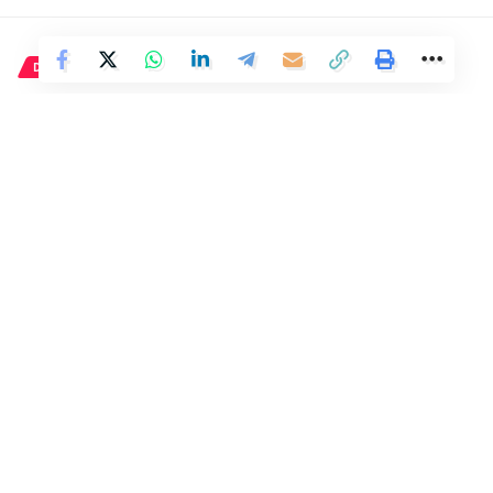
Ciudades
,
Guardia Civil
,
Madrid
TAGGED:
DEPORTE
Facebook
El desarrollo de la inteligencia
artificial ha revolucionado
numerosos sectores,
incluyendo la medicina, la
industria automotriz y el
comercio minorista. Gracias a
los avances en esta tecnología,
se ha logrado automatizar
procesos que antes requerían
intervención humana, lo que
ha llevado a una mayor