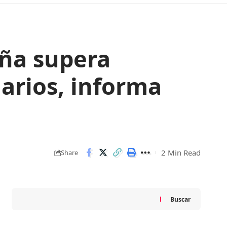
aña supera
arios, informa
2 Min Read
Share
Buscar