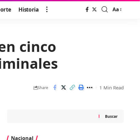
orte
Historia
Aa
Font
Resizer
en cinco
riminales
1 Min Read
Share
Buscar
Nacional