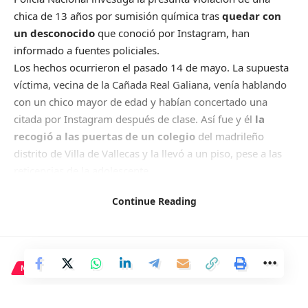
chica de 13 años por sumisión química tras
quedar con
un desconocido
que conoció por Instagram, han
informado a fuentes policiales.
Los hechos ocurrieron el pasado 14 de mayo. La supuesta
víctima, vecina de la Cañada Real Galiana, venía hablando
con un chico mayor de edad y habían concertado una
citada por Instagram después de clase. Así fue y él
la
recogió a las puertas de un colegio
del madrileño
distrito de Villa de Vallecas y la llevó a un piso, pese a las
reticencias de la adolescente.
Continue Reading
Dentro de ese inmueble, el joven
intentó besarla y ella le
apartó
, según sus declaraciones a la Policía. Allí la
adolescente vio a otro joven en otra habitación, aunque no
NACIONAL
pudo reconocerle. También afirmó a los agentes que
tomó
una bebida con alcohol y después se desmayó
. Horas
Ayuso critica la Ley de
después se levantó con un fuerte dolor de cabeza y