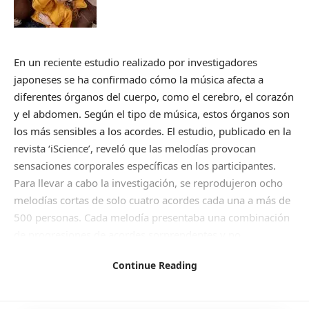
En un reciente estudio realizado por investigadores
japoneses se ha confirmado cómo la música afecta a
diferentes órganos del cuerpo, como el cerebro, el corazón
y el abdomen. Según el tipo de música, estos órganos son
los más sensibles a los acordes. El estudio, publicado en la
revista ‘iScience’, reveló que las melodías provocan
sensaciones corporales específicas en los participantes.
Para llevar a cabo la investigación, se reprodujeron ocho
melodías cortas de solo cuatro acordes cada una a más de
500 personas. Cada melodía presentaba una combinación
de progresiones de acordes sorprendentes y no
sorprendentes, seguras e inciertas. Los participantes
Continue Reading
informaron sobre cómo les hacía sentir cada melodía y en
qué parte del cuerpo experimentaban esas sensaciones.
Los investigadores descubrieron que las sensaciones en el