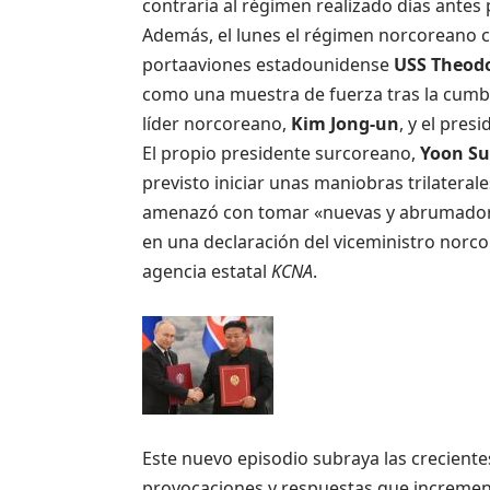
contraria al régimen realizado días antes 
Además, el lunes el régimen norcoreano cr
portaaviones estadounidense
USS Theodo
como una muestra de fuerza tras la cumb
líder norcoreano,
Kim Jong-un
, y el pres
El propio presidente surcoreano,
Yoon Su
previsto iniciar unas maniobras trilateral
amenazó con tomar «nuevas y abrumadora
en una declaración del viceministro norc
agencia estatal
KCNA
.
Este nuevo episodio subraya las creciente
provocaciones y respuestas que incrementa