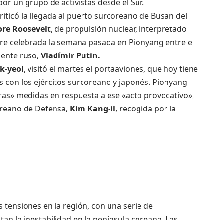
por un grupo de activistas desde el Sur.
iticó la llegada al puerto surcoreano de Busan del
re Roosevelt
, de propulsión nuclear, interpretado
re celebrada la semana pasada en Pionyang entre el
idente ruso,
Vladímir Putin.
k-yeol
, visitó el martes el portaaviones, que hoy tiene
es con los ejércitos surcoreano y japonés. Pionyang
s» medidas en respuesta a ese «acto provocativo»,
oreano de Defensa,
Kim Kang-il
, recogida por la
s tensiones en la región, con una serie de
n la inestabilidad en la península coreana. Las