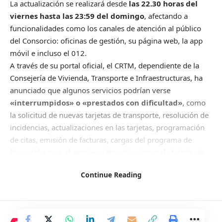
La actualización se realizará desde
las 22.30 horas del
viernes hasta las 23:59 del domingo
, afectando a
funcionalidades como los canales de atención al público
del Consorcio: oficinas de gestión, su página web, la app
móvil e incluso el 012.
A través de su portal oficial, el CRTM, dependiente de la
Consejería de Vivienda, Transporte e Infraestructuras, ha
anunciado que algunos servicios podrían verse
«interrumpidos» o «prestados con dificultad»
, como
la solicitud de nuevas tarjetas de transporte, resolución de
incidencias, actualizaciones en las tarjetas, programación
de citas, emisión de facturas, cargas del programa de
formación para el empleo y las aplicaciones de tarjeta de
transporte y tarjeta de transporte virtual.
Continue Reading
«Los servicios técnicos de la Comunidad de Madrid
trabajarán para minimizar las posibles afecciones y
restablecer
el pleno rendimiento de los servicios lo
antes posible
«, asegura el organismo público, que