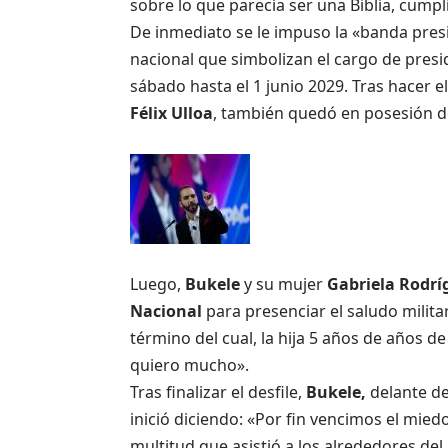
sobre lo que parecía ser una Biblia, cumpl
De inmediato se le impuso la «banda presi
nacional que simbolizan el cargo de presi
sábado hasta el 1 junio 2029. Tras hacer 
Félix Ulloa
, también quedó en posesión d
Luego,
Bukele
y su mujer
Gabriela Rodrí
Nacional
para presenciar el saludo milita
término del cual, la hija 5 años de años d
quiero mucho».
Tras finalizar el desfile,
Bukele,
delante de
inició diciendo: «Por fin vencimos el mied
multitud que asistió a los alrededores del 