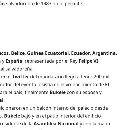
ión
salvadoreña de 1983 no lo permite.
ecos
,
Belice
,
Guinea Ecuatorial
,
Ecuador
,
Argentina
,
a
y
España
, representada por el Rey
Felipe VI
tal salvadoreña.
 en el
twitter
del mandatario llegó a tener 200 mil
rador del evento insistía en el «renacimiento de
El
para el país, finalmente
Bukele
con su esposa y
al
.
sicionaron en un balcón interno del palacio desde
s,
Bukele
bajó y en el patio interior del edificio
presidente de la
Asamblea Nacional
y con la mano