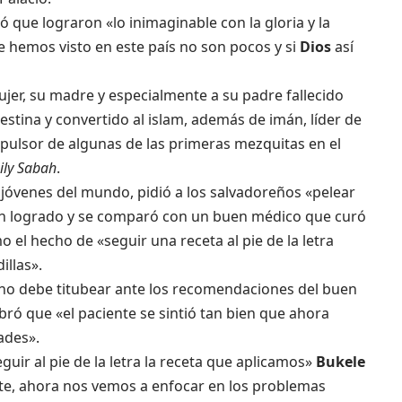
 que lograron «lo inimaginable con la gloria y la
e hemos visto en este país no son pocos y si
Dios
así
jer, su madre y especialmente a su padre fallecido
estina y convertido al islam, además de imán, líder de
pulsor de algunas de las primeras mezquitas en el
ily Sabah
.
 jóvenes del mundo, pidió a los salvadoreños «pelear
an logrado y se comparó con un buen médico que curó
 el hecho de «seguir una receta al pie de la letra
illas».
y no debe titubear ante los recomendaciones del buen
bró que «el paciente se sintió tan bien que ahora
ades».
eguir al pie de la letra la receta que aplicamos»
Bukele
te, ahora nos vemos a enfocar en los problemas