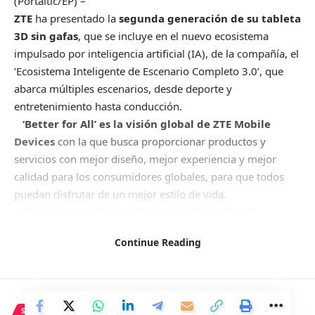
(Portaltic/EP) –
ZTE
ha presentado la
segunda generación de su tableta
3D sin gafas
, que se incluye en el nuevo ecosistema
impulsado por inteligencia artificial (IA), de la compañía, el
‘Ecosistema Inteligente de Escenario Completo 3.0’, que
abarca múltiples escenarios, desde deporte y
entretenimiento hasta conducción.
‘Better for All’ es la visión global de ZTE Mobile
Devices
con la que busca proporcionar productos y
servicios con mejor diseño, mejor experiencia y mejor
calidad para los consumidores globales, para que todos
puedan disfrutar de un mejor estilo de vida.
El crecimiento de la inteligencia artificial (IA) y la
adopción de esta tecnología en los dispositivos
Continue Reading
electrónicos ha llevado a ZTE a presentar en Mobile World
Congress lo que denomina
‘Ecosistema Inteligente de
Escenario Completo 3.0’,
centrado en la interconexión
inteligente de múltiples terminales y la extensión
SALUD