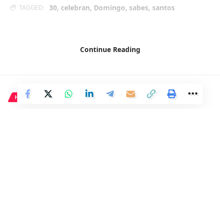
30
,
celebran
,
Domingo
,
sabes
,
santos
TAGGED:
Facebook
Continue Reading
HISTORIA
Las estatuas cantoras de
Memnón, una maravilla
antigua
1 Min Read
Distrito
Last updated: 30 de junio de 2024 06:57