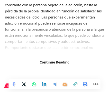
constante con la persona objeto de la adicción, hasta la
pérdida de la propia identidad en función de satisfacer las
necesidades del otro. Las personas que experimentan
adicción emocional pueden sentirse incapaces de
funcionar sin la presencia o atención de la persona a la que
están emocionalmente vinculadas, lo que puede conducir a
comportamientos compulsivos y autodestructivos.
Es importante destacar que la adicción emocional no
necesariamente implica amor genuino o reciprocidad por
parte de la otra persona. En muchos casos,
la persona
Continue Reading
objeto de la adicción puede no corresponder a los
mismos sentimientos, lo que aumenta aún más el
sufrimiento emocional del individuo adicto
.
A lo largo de este artículo, comprenderemos la adicción
ECONOMÍA
emocional que se desarrolla hacia una persona,
El presidente de Estados
entendiendo el impacto negativo que puede tener para
Unidos, Joe Biden, ha
diferentes aspectos de la vida emocional y social de una
persona y conociendo en profundidad el proceso mediante