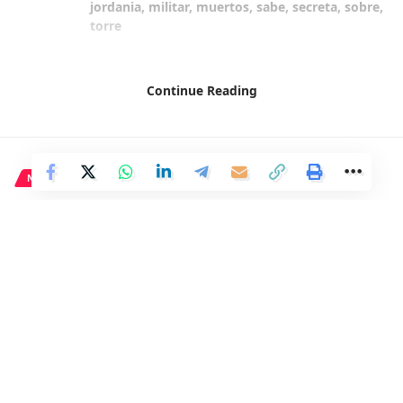
jordania
,
militar
,
muertos
,
sabe
,
secreta
,
sobre
,
torre
Continue Reading
Facebook
NACIONAL
Gamarra argumenta que votar
«no» a la amnistía es el único
voto decente en el Congreso,
pues considera que es una
«ilegalidad» (13 palabras)
1 Min Read