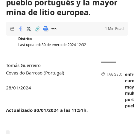
pueblo portugués y la mayor
mina de litio europea.
1 Min Read
Distrito
Last updated: 30 de enero de 2024 12:32
Tomás Guerreiro
Covas do Barroso (Portugal)
enf
TAGGED:
eur
may
28/01/2024
mult
por
pue
Actualizado 30/01/2024 a las 11:51h.