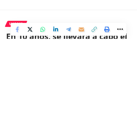
MADRID
En 10 años, se llevará a cabo el
Plan de realojos de Cañada
Real con una inversión de 330
millones y la creación de una
Mesa Técnica de Empleo.
9 Min Read
Distrito
Last updated: 7 de marzo de 2024 05:34