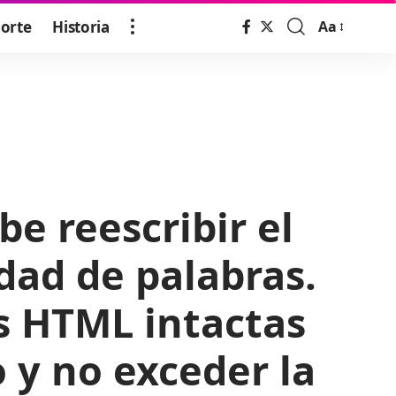
orte
Historia
Aa
Font
Resizer
be reescribir el
dad de palabras.
s HTML intactas
o y no exceder la