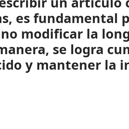
eescribir un artícul
as, es fundamental p
 no modificar la long
 manera, se logra cum
cido y mantener la i