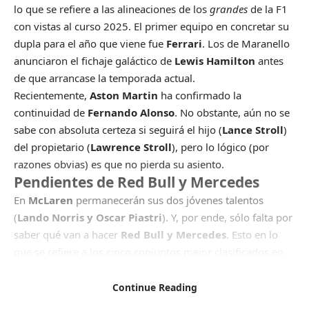
lo que se refiere a las alineaciones de los
grandes
de la F1
con vistas al curso 2025. El primer equipo en concretar su
dupla para el año que viene fue
Ferrari
. Los de Maranello
anunciaron el fichaje galáctico de
Lewis Hamilton
antes
de que arrancase la temporada actual.
Recientemente,
Aston Martin
ha confirmado la
continuidad de
Fernando Alonso
. No obstante, aún no se
sabe con absoluta certeza si seguirá el hijo (
Lance Stroll
)
del propietario (
Lawrence Stroll
), pero lo lógico (por
razones obvias) es que no pierda su asiento.
Pendientes de Red Bull y Mercedes
En
McLaren
permanecerán sus dos jóvenes talentos
(
Lando Norris y Oscar Piastri
). Y, por ende, sólo falta por
saber qué van a hacer
Red Bull y Mercedes
. Esto en lo
que se refiere a los cinco conjuntos mejor clasificados en
Constructores
.
En el cuadro de
Brackley
deben encontrar alguien para
Continue Reading
sustituir a Hamilton. Y el que tiene muchas opciones de