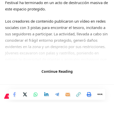
Festival ha terminado en un acto de destrucción masiva de
este espacio protegido.
Los creadores de contenido publicaron un vídeo en redes
sociales con 3 pistas para encontrar el tesoro, incitando a
sus seguidores a participar. La actividad, llevada a cabo sin
considerar el frágil entorno protegido, generó daños
evidentes en la zona y un desprecio por sus restricciones.
Jóvenes excavaron con palas y rastrillos, poniendo en
peligro la diversidad de plantas y animales exclusivos que
habitan en el lugar.
Continue Reading
La controversia provocada por este desastre ambiental
llevó al youtuber responsable a eliminar todo contenido
relacionado con la búsqueda del tesoro en las Dunas de
Maspalomas. Las autoridades locales y regionales han
MADRID
reaccionado, con la Consejería de Medio Ambiente, Clima,
Doce menores y dos adultos
Energía y Conocimiento del Cabildo de Gran Canaria