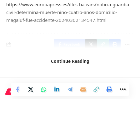
https://www.europapress.es/illes-balears/noticia-guardia-
civil-determina-muerte-nino-cuatro-anos-domicilio-
magaluf-fue-accidente-20240302134547.html
Facebook
Continue Reading
MADRID
Vecinos de Cavanilles logran
que la pilotadora abandone la
zona por protestas ante el
sobrevuelo de sus hogares.